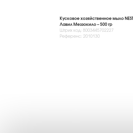
Кусковое хозяйственное мыло NEST
Лавил Меззокило – 500 гр
Штрих код: 8003445702227
Референс: 2010130