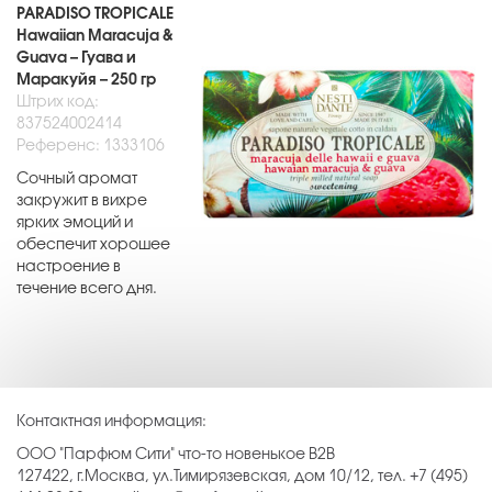
PARADISO TROPICALE
Hawaiian Maracuja &
Guava – Гуава и
Маракуйя – 250 гр
Штрих код:
837524002414
Референс: 1333106
Сочный аромат
закружит в вихре
ярких эмоций и
обеспечит хорошее
настроение в
течение всего дня.
Контактная информация:
ООО "Парфюм Сити" что-то новенькое B2B
127422, г.Москва, ул.Тимирязевская, дом 10/12, тел. +7 (495)