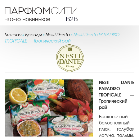
Toggl
navig
Главная
»
Бренды
»
Nesti Dante
»
Nesti Dante PARADISO
TROPICALE — Тропический рай
NESTI DANTE
PARADISO
TROPICALE —
Тропический
рай
Бесконечный
белоснежный
пляж, голубая
лагуна, пальмы,