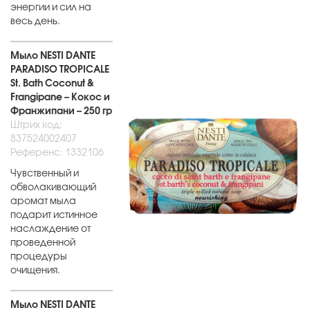
энергии и сил на
весь день.
Мыло NESTI DANTE
PARADISO TROPICALE
St. Bath Coconut &
Frangipane – Кокос и
Франжипани – 250 гр
Штрих код:
837524002407
Референс: 1332106
Чувственный и
обволакивающий
аромат мыла
подарит истинное
наслаждение от
проведенной
процедуры
очищения.
Мыло NESTI DANTE