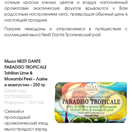
сочные краски южных цветов и воздух наполненный
ароматами экзотических фруктов врываются к Вам
радостным настроением лета, превращая обычный день в
настоящий праздник.
Пакуем чемоданы и отправляемся в путешествие с
коллекцией мыла Nesti Dante Тропический рай.
Мыло NESTI DANTE
PARADISO TROPICALE
Tahitian Lime &
Mosambi Peel – Лайм
и мангустин – 250 гр
Штрих код:
837524002421
Референс: 1331106
Свежий и
прохладный
ароматический этюд
мыла придаст заряд