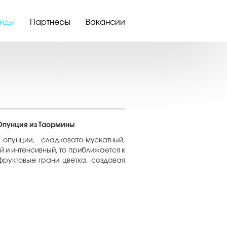
нды
Партнеры
Вакансии
 Опунция из Таормины
унции, сладковато-мускатный,
и интенсивный, то приближается к
фруктовые грани цветка, создавая